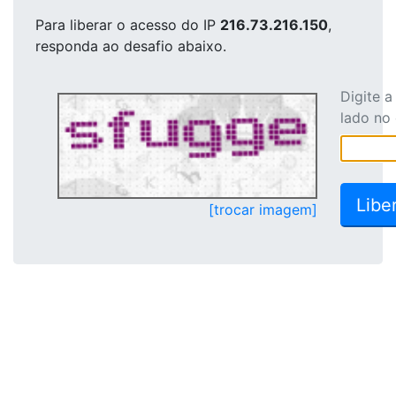
Para liberar o acesso
do IP
216.73.216.150
,
responda ao desafio abaixo.
Digite 
lado no
[trocar imagem]